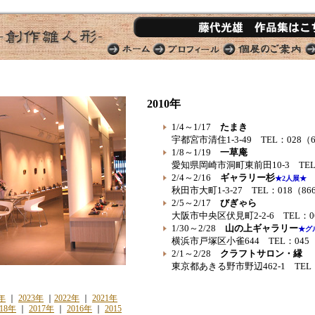
2010年
1/4～1/17
たまき
宇都宮市清住1-3-49 TEL：028（6
1/8～1/19
一草庵
愛知県岡崎市洞町東前田10-3 TEL：
2/4～2/16
ギャラリー杉
★2人展★
秋田市大町1-3-27 TEL：018（866
2/5～2/17
びぎゃら
大阪市中央区伏見町2-2-6 TEL：06
1/30～2/28
山の上ギャラリー
★グ
横浜市戸塚区小雀644 TEL：045（8
2/1～2/28
クラフトサロン・縁
東京都あきる野市野辺462-1 TEL：0
4年
｜
2023年
｜
2022年
｜
2021年
018年
｜
2017年
｜
2016年
｜
2015